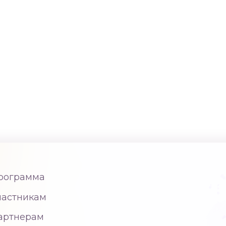
рограмма
частникам
артнерам