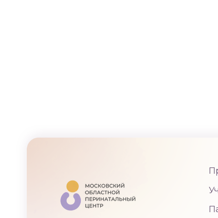
П
У
П