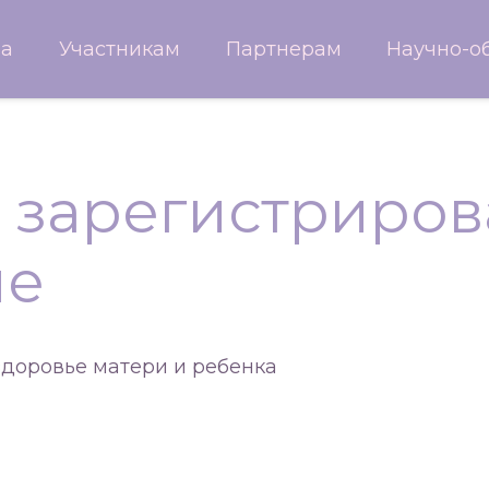
ма
Участникам
Партнерам
Научно-о
 зарегистриров
ие
здоровье матери и ребенка